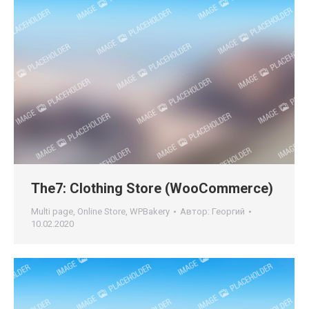
The7: Clothing Store (WooCommerce)
Multi page
,
Online Store
,
WPBakery
Автор:
Георгий
10.02.2020