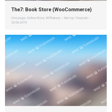
The7: Book Store (WooCommerce)
One page
,
Online Store
,
WPBakery
Автор:
Георгий
20.06.2019